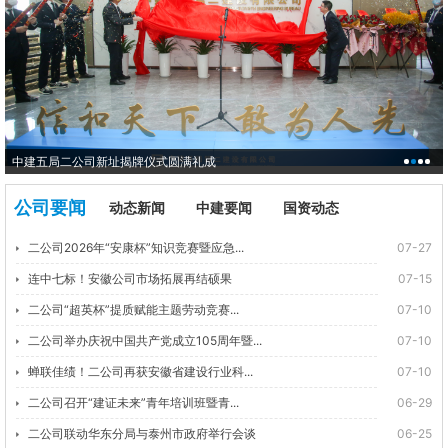
中建五局二公司新址揭牌仪式圆满礼成
公司要闻
动态新闻
中建要闻
国资动态
二公司2026年“安康杯”知识竞赛暨应急...
07-27
连中七标！安徽公司市场拓展再结硕果
07-15
二公司“超英杯”提质赋能主题劳动竞赛...
07-10
二公司举办庆祝中国共产党成立105周年暨...
07-10
蝉联佳绩！二公司再获安徽省建设行业科...
07-10
二公司召开“建证未来”青年培训班暨青...
06-29
二公司联动华东分局与泰州市政府举行会谈
06-25