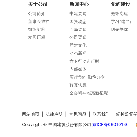
关于公司
新闻中心
党的建设
公司简介
中建要闻
先锋党建
董事长致辞
国资动态
学习"建"行
组织架构
五局要闻
创先争优
发展历程
公司要闻
党建文化
动态新闻
六专行动进行时
内部媒体
厉行节约 勤俭办企
较真认真
全会精神照亮新征程
网站地图
|
法律声明
|
常见问题
|
联系我们
|
纪检监督
Copyright © 中国建筑股份有限公司
京ICP备08010180