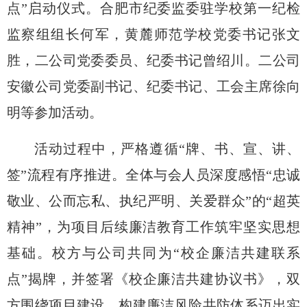
点”启动仪式。
合肥市纪委监委驻学校第一纪检
监察组组长何军
，
黄麓师范学校党委书记张文
胜
，
二公司党委委员、纪委书记曾绍川
。
二公司
安徽公司党委副书记、纪委书记、工会主席徐向
明
等
参加活动
。
活动过程中，严格遵循
“牌、书、宣、讲、
签”流程有序推进。全体与会人员深度感悟“忠诚
敬业、公而忘私、执纪严明、关爱群众”的“超英
精神”，为项目后续廉洁教育工作筑牢坚实思想
基础
。
校方与公司共同为
“校企廉洁共建联系
点”揭牌
，
并签署
《校企廉洁共建协议书》
，
双
方围绕项目建设
、
构建廉洁风险共防体系迈出实