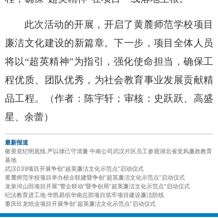
此次活动
的开展，开启了
黄麓师范学校项目
廉洁文化建设
的
新篇章。下一步，
项目全体人员
将以
“超英精神”为指引，强化使命担当，确保工
程优质、团队优秀，为
社会
教育事业发展贡献精
品工程。
（
作者：陈宇轩；审核：史跃跃、高盛
星、余蕾
）
最新报道
敬畏党纪明底线 严以律己守清廉 中南公司武汉片区员工参观湖北省党风廉政教育
基地
武汉039项目开展争创“超英廉洁文化示范点”启动仪式
黄麓师范学校项目举办校企联建暨争创“超英廉洁文化示范点”启动仪式
龙泉河山田项目开展“警企联动”暨争创局“超英廉洁文化示范点”启动仪式
纪法教育进工地 华凯易佰华南总部项目筑牢项目建设廉洁防线
重庆玖龙纸业项目开展争创“超英廉洁文化示范点”启动仪式