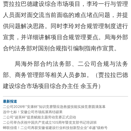
贾拉拉巴德建设综合市场项目，
李玲一行
与管理
人员面对面交流当前面临的难点堵点问题，并提
供问题解决思路。
同时李玲
对合规管理制度进行
宣贯，并详细讲解项目合规管理要点。局海外部
合约法务部对国别合规指引编制指南作宣贯
。
局海外部合约法务部、二公司合规与法务
部、商务管理部等相关人员参加。（
贾拉拉巴德
建设综合市场项目
综合办主任
余玉丹）
最新报道
二公司2026年“安康杯”知识竞赛暨应急救援技能实操竞赛圆满落幕
连中七标！安徽公司市场拓展再结硕果
二公司“超英杯”提质赋能主题劳动竞赛正式启动
二公司举办庆祝中国共产党成立105周年暨党支部书记培训班
蝉联佳绩！二公司再获安徽省建设行业科技创新型企业"卓越"级称号