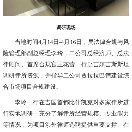
调研现场
当地时间
4月14日-4月1
6
日，局
法律合规与风
险管理部
副总经理李玲
，
二公司总经济师、总法
律顾问、首席合规官王花蕾
一行
赴
吉尔吉斯斯坦
调研律所资源，并指导二公司
贾拉拉巴德建设综
合市场项目合规建设
。
李玲一行在吉国首都
比什凯克对多家律所进
行实地调研，充分了解律所经营规模、专业能力
等情况，为项目涉外律师选聘提供重要支撑
。
在