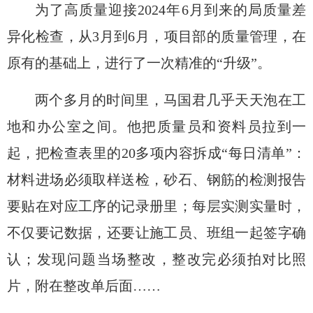
为了高质量迎接
202
4
年
6月
到来的
局
质量差
异化检查
，从
3
月到
6
月，项目部的质量管理，在
原有的基础上，进行了一次精准的
“升级”。
两个多月的时间里，马国君
几乎天天泡在工
地和办公室之间
。
他把质量员和资料员拉到一
起，把检查表里的
20多
项内容拆成
“每日清单”：
材料进场必须取样送检，砂石、钢筋的检测报告
要贴在对应工序的记录册里；每层实测实量时，
不仅要记数据，还要让施工员、班组一起签字确
认；发现问题当场整改，整改完必须拍对比照
片，附在整改单后面
……