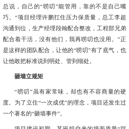
总说，
自己的
“唠叨”能管用，靠的不是自己嘴
巧。“项目经理许鹏扛住压力保质量，总工李超
沟通到位，生产经理段翰配合整改，工程部兄弟
配合着干活
，
没有他们，我再唠叨也没用。
”正
是这样的团队配合，让他的“唠叨”有了底气，也
让他敢把标准说到明处、管到细处。
砸墙立规矩
“唠叨”虽有家常味，却也有不容商量的硬
度。为了立住
“一次成优”
的理念，项目还发生过
一个著名的
“砸墙事件”。
项目建设初期，某
班组交来的
墙面质量
“踩