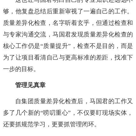
够，
他
复盘总结后重新审视了一遍自己的工作。
质量差异化检查，名字听着玄乎，
但通过检查和
与专家沟通交流，马国君发现
质量差异化检查
的
核心
工作仍
是
“质量提升”，
检查不是目的，而
是
为了让
项目
看清自己与更高标准的差距，找准下
一步的目标。
管理见真章
自集团质量差异化检查后
，马国君的工作
又
多了
几个
新
的
“唠叨
重心
”
，
不
仅要
盯现场实体，
还要抓规范学习，
更要抓管理闭环。