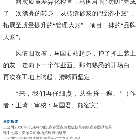
两次质量差异化检查
，马国君的
“唠叨”完成
了一次漂亮的转身
，
从砖缝砂浆的
“经济小账”，
拓展至
质量提升
的
“管理大账”、项目口碑的“品牌
大账”。
风依旧吹着，马国君站起身，掸了掸工装上
的灰，走向下一个作业面。那句熟悉的开场白，
再次在工地上响起，清晰而坚定：
“来，我们再仔细点，从头捋一遍。”（作
者：王琦；审核：马国君、熊宿文）
最新报道
二公司2026年“安康杯”知识竞赛暨应急救援技能实操竞赛圆满落幕
连中七标！安徽公司市场拓展再结硕果
二公司“超英杯”提质赋能主题劳动竞赛正式启动