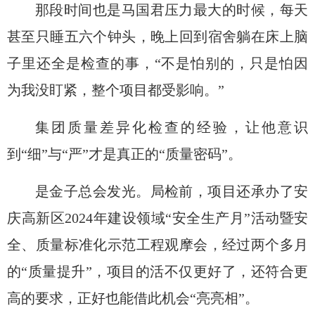
那段时间也是马国君压力最大的时候，
每天
甚至
只睡五
六
个钟头，晚上回到宿舍
躺在床上脑
子
里
还
全是检查的事
，
“不是怕别的，只是怕因
为我没盯紧，整个项目都受影响。”
集团质量差异化检查的经验
，让他意识
到
“细”与“严”才是真正的“
质量
密码
”。
是
金子
总会发光。局检前，项目还承办了安
庆高新区
2024年建设领域“安全生产月”活动暨安
全、质量标准化示范工程观摩会，经过两个
多
月
的
“质量提升”，项目的活不仅
更
好
了
，还符合更
高的要求，正好
也能借此机会
“亮亮相”。