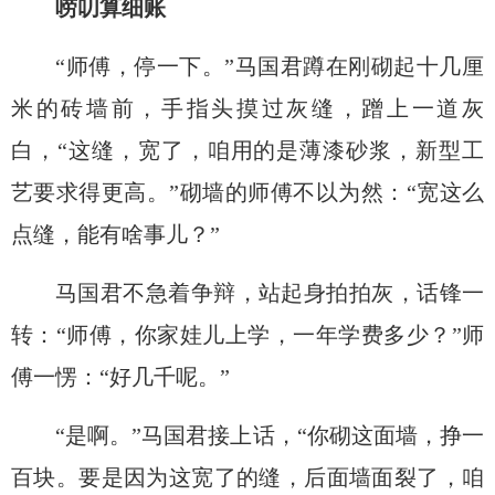
唠叨算
细
账
“师傅，停一下
。
”
马国君
蹲在刚砌起
十几厘
米
的砖墙前，手指头摸过灰缝，蹭上一道灰
白，
“这缝，宽了
，
咱用的是薄漆砂浆，新型工
艺要求得更高。
”砌墙的师傅不以为然：“
宽这么
点缝
，
能有啥
事儿
？
”
马国君不急着争辩，站起身拍拍灰，话锋一
转：
“师傅，你家娃儿上学，一年学费多少？”师
傅一愣：“好几千呢。”
“是啊
。
”马国君接上话，“你砌这面墙，挣一
百块。要是因为这宽了的缝，后面墙面裂了，咱