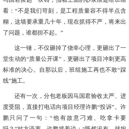
看：
“不是我们苛刻，是工程质量容不得半点含
糊
，
这墙要承重几十年，现在
抓得不严
，将来出
了问题，谁都担不起。
”
这一锤，不仅砸掉了侥幸心理，更砸出了一
堂生动的
“质量公开课”，
更
砸出了项目冲刺更高
标准的决心。自那以后，班组施工再也不敢
“踩
线”
施工
。
还
有一次，分包老板因马国君验收太严、进
度受阻，直接打电话向项目经理许鹏
“投诉”。许
鹏只问了一句：“他有故意刁难、吃拿卡要
吗？”对方语塞。许鹏接着说：“既然没有，就按