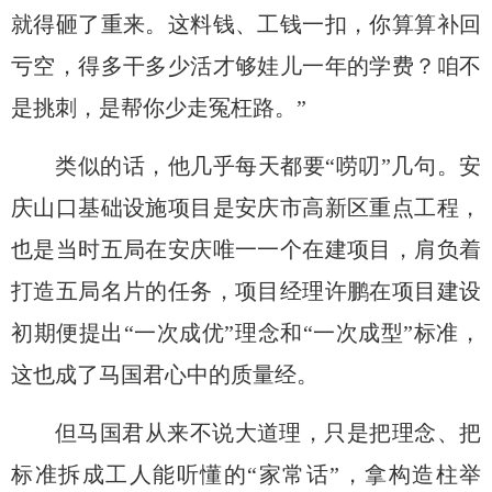
就得砸了重来。这料钱、工钱一扣，你算算补回
亏空，得
多
干多少活才够娃儿一年的学费？咱不
是挑刺，是帮你少走冤枉路。
”
类似的
话，他几乎每天都要
“唠叨”几句
。
安
庆山口基础设施项目是安庆
市
高新区重点工程，
也是
当时五局在安庆
唯一一个
在建项目，肩负着
打造五局名片的任务，项目经理许鹏
在项目建设
初期便
提出
“一次成优”理念
和
“一次成型”标准
，
这也成了
马国君
心中的质量经。
但马国君从来不说大道理，只是
把
理念、把
标准
拆成工人能听懂的
“家常话”，拿构造柱举