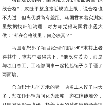
线合格”
，
灰缝平整度接近规范上限，说合格也
不为过，但离优质尚有差距。马国君拿着实测
实
量
数据找班组
沟通
，对方却
觉得马国君小题大
做
：
“都在合格线里，何必
较真？
”
马国君想起了项目经理许鹏那句
“求其上者
得其中，求其中者得其下。”他
没
有妥协
，
而是
与项目总工、工程部同事一起抡起
锤子亲手砸
了
两面
墙。
总面积十几平方米的墙，两名工人砌了两天
多
，却在锤起锤落间化为废墟。蹲在碎砖堆旁，
马国君捡起一块砖，指着上面的砂浆痕迹给班组