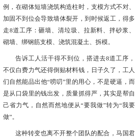
例，在砌体短墙浇筑构造柱时，支模方式不对、
加固不到位会导致墙体裂开，到时候返工，得多
走8道工序：砸墙、清垃圾、拉新料、拌砂浆、
砌墙、绑钢筋支模、浇筑混凝土、拆模
。
告诉工人活干得不到位，
搭进去
8道工序，
不仅
白费力气还得倒贴材料钱
，
日子久了，工人
们
自然能
品出
他
“
唠叨
”
里的用心
，不是硬逼，
而
是从口袋里的钱出发，质量抓得严，其实是帮自
己省力气
，
自然而然地便从
“要我做”
转为
“我要
做”
。
这种转变也离不开整个团队的配合，马国君