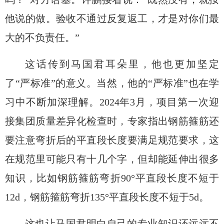
他说的做。验收不通过反复返工，才是对你们最
大的不负责任。”
这话传到马国君耳朵里，他
也
更
加坚定
了
“严标准”的
意义
。
当然，他的
“严标准”
也在学
习中不断加深理解。
2024年3月，项目
第一次
迎
接集团质量差异化检查
时，专家指出钢筋箍筋还
要注意弯折后的平直段长度要满足规范要求
，
这
在规范里可能只有十几个字，但却能延伸出很多
知识，比如
钢筋箍筋弯折
90°平直段长度不短于
12d，钢筋箍筋弯折135°平直段长度不短于5d
。
这也让马国君明白自己的专业知识还远远不