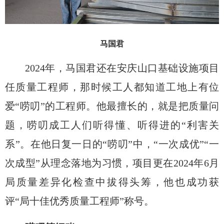
马国君
2024年，马国君还在
安庆山口
基础设施
项目
任质量工程师
，
那时候
工人都
知道工地上有位
爱
“唠叨”的工程师。
他
最
擅长的，
就
是把质量
问
题
，
唠叨
成工人们听得懂、听得进的
“利害关
系”。在他日复一日的“唠叨”中，“一次成优”
“一
次成型”从理念落地为习惯
，项目
更
在
2024年6月
局质量差异化检查中拔得头筹
，
他也成功获
评“局十佳优秀质量工程师”称号。